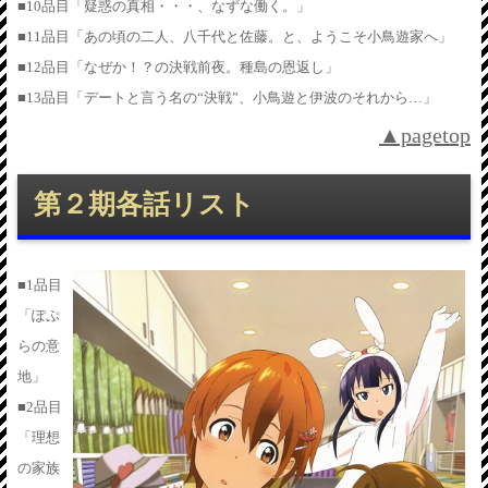
■10品目「疑惑の真相・・・、なずな働く。」
■11品目「あの頃の二人、八千代と佐藤。と、ようこそ小鳥遊家へ」
■12品目「なぜか！？の決戦前夜。種島の恩返し」
■13品目「デートと言う名の“決戦”、小鳥遊と伊波のそれから…」
▲pagetop
第２期各話リスト
■1品目
「ぽぷ
らの意
地」
■2品目
「理想
の家族