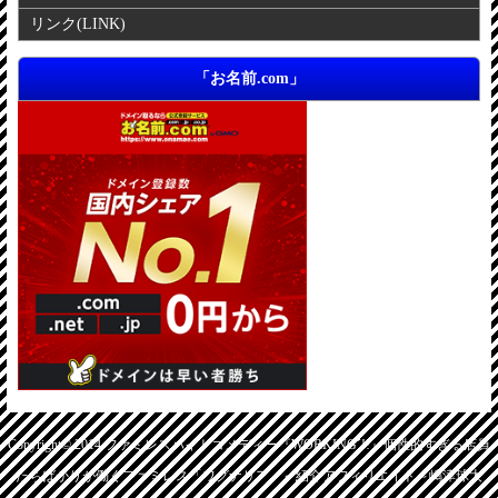
リンク
(LINK)
「お名前.com」
Copyright© 2014
ファミレスバイトコメディー『WORKING´!!』個性的すぎる店員
たちばかりが働くファミレス「ワグナリア」～紹介アフィリエイト～嶋津球太