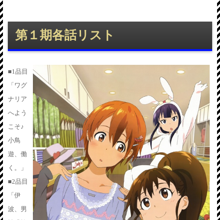
第１期各話リスト
■1品目
「ワグ
ナリア
へよう
こそ♪
小鳥
遊、働
く。」
■2品目
「伊
波、男