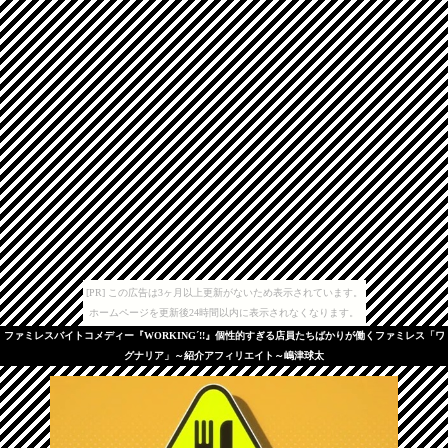
[PR] この広告は3ヶ月以上更新がないため表示されています。
ホームページを更新後24時間以内に表示されなくなります。
ファミレスバイトコメディー『WORKING´!!』個性的すぎる店員たちばかりが働くファミレス「ワ
グナリア」～紹介アフィリエイト～嶋津球太