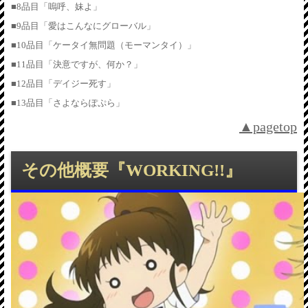
■8品目「嗚呼、妹よ」
■9品目「愛はこんなにグローバル」
■10品目「ケータイ無問題（モーマンタイ）」
■11品目「決意ですが、何か？」
■12品目「デイジー死す」
■13品目「さよならぽぷら」
▲pagetop
その他概要『WORKING!!』