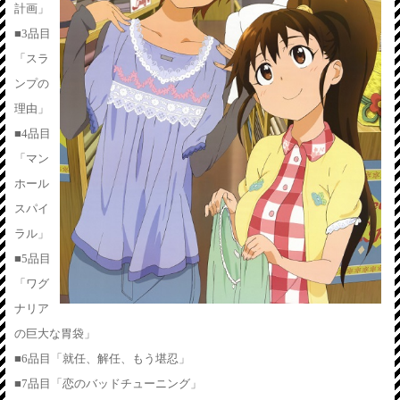
計画」
■3品目
「スラ
ンプの
理由」
■4品目
「マン
ホール
スパイ
ラル」
■5品目
「ワグ
ナリア
の巨大な胃袋」
■6品目「就任、解任、もう堪忍」
■7品目「恋のバッドチューニング」