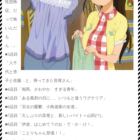
性恐怖
症。だ
って怖
いんだ
も
ん…」
■3品目
「八千
代と杏
子と佐藤…と、帰ってきた音尾さん」
■4品目「相馬、さわやか すぎる青年」
■5品目「ある風邪の日に…、いつもと違うワグナリア」
■6品目「宗太の憂鬱、小鳥遊家の女達」
■7品目「久しぶりの音尾と、新しいバイト＝山田(!?)」
■8品目「伊波、はじめて？のお・で・か・け！」
■9品目「ことりちゃん登場！！」