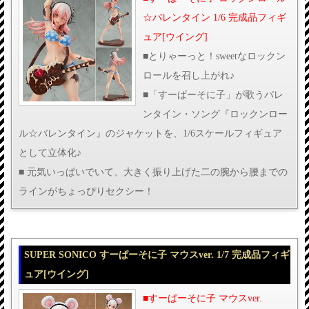
☆バレンタイン 1/6 完成品フィギ
ュア[ウイング]
■とりゃーっと！sweetなロックン
ロールを召し上がれ♪
■「すーぱーそに子」が歌うバレ
ンタイン・ソング『ロックンロー
ル☆バレンタイン』のジャケットを、1/6スケールフィギュア
として立体化♪
■ 元気いっぱいでいて、大きく振り上げた二の腕から腰までの
ラインがちょっぴりセクシー！
SUPER SONICO すーぱーそに子 マウスver. 1/7 完成品フィギ
ュア[ウイング]
■すーぱーそに子 マウスver.