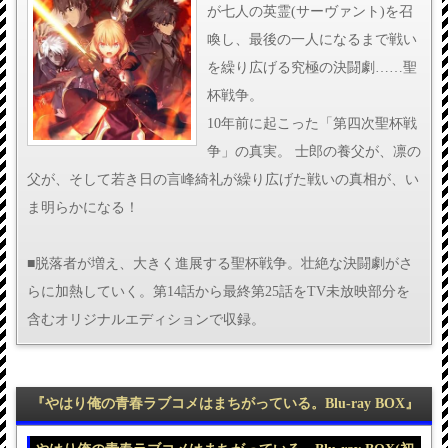
が七人の英霊(サーヴァント)を召
喚し、最後の一人になるまで戦い
を繰り広げる究極の決闘劇……聖
杯戦争。
10年前に起こった「第四次聖杯戦
争」の真実。 士郎の養父が、凛の
父が、そして若き日の言峰綺礼が繰り広げた戦いの真相が、い
ま明らかになる！
■脱落者が増え、大きく進展する聖杯戦争。壮絶な決闘劇がさ
らに加熱していく。第14話から最終第25話をTV未放映部分を
含むオリジナルエディションで収録。
『やはり俺の青春ラブコメはまちがっている。Blu-ray BOX』