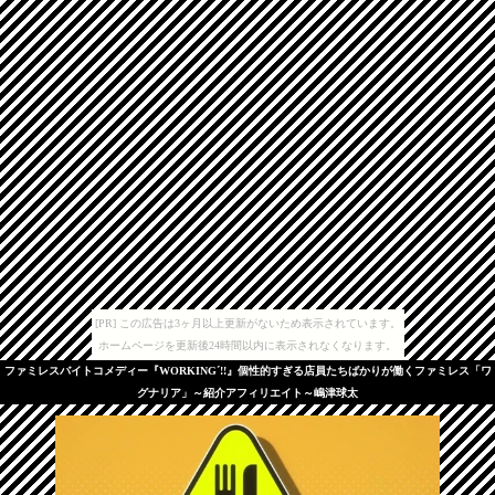
[PR] この広告は3ヶ月以上更新がないため表示されています。
ホームページを更新後24時間以内に表示されなくなります。
ファミレスバイトコメディー『WORKING´!!』個性的すぎる店員たちばかりが働くファミレス「ワ
グナリア」～紹介アフィリエイト～嶋津球太