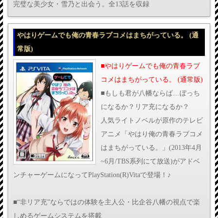
完璧な美少女・雪乃と出会う。全13話を収録
やはりゲームでも俺の青春ラブコメはまちがっている。 (通
常版)
■やはりゲームでも俺の青春ラブ
コメはまちがっている。 (通常版)
■もしも君が八幡ならば…ぼっち
になるか？リア充になるか？
人気ライトノベルが原作のテレビ
アニメ「やはり俺の青春ラブコメ
はまちがっている。」(2013年4月
~6月/TBS系列にて放送)がアドベ
ンチャーゲームになってPlayStation(R)Vitaで登場！♪
■“非リア充”ならではの体験を主人公・比企谷八幡の視点で楽
しめるゲームシステムを搭載