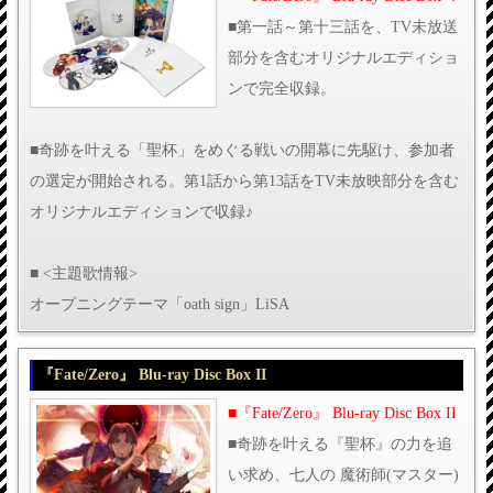
■第一話～第十三話を、TV未放送
部分を含むオリジナルエディショ
ンで完全収録。
■奇跡を叶える「聖杯」をめぐる戦いの開幕に先駆け、参加者
の選定が開始される。第1話から第13話をTV未放映部分を含む
オリジナルエディションで収録♪
■ <主題歌情報>
オープニングテーマ「oath sign」LiSA
『Fate/Zero』 Blu-ray Disc Box II
■『Fate/Zero』 Blu-ray Disc Box II
■奇跡を叶える『聖杯』の力を追
い求め、七人の 魔術師(マスター)