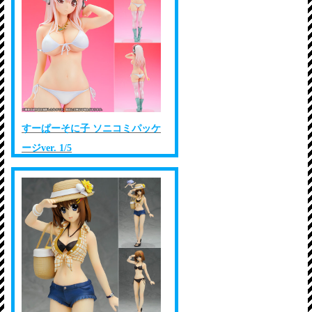
すーぱーそに子 ソニコミパッケ
ージver. 1/5