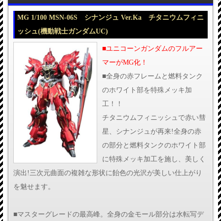
MG 1/100 MSN-06S シナンジュ Ver.Ka チタニウムフィニ
ッシュ(機動戦士ガンダムUC)
■ユニコーンガンダムのフルアー
マーがMG化！
■全身の赤フレームと燃料タンク
のホワイト部を特殊メッキ加
工！！
チタニウムフィニッシュで赤い彗
星、シナンジュが再来!全身の赤
の部分と燃料タンクのホワイト部
に特殊メッキ加工を施し、美しく
演出!三次元曲面の複雑な形状に飴色の光沢が美しい仕上がり
を魅せます。
■マスターグレードの最高峰。全身の金モール部分は水転写デ