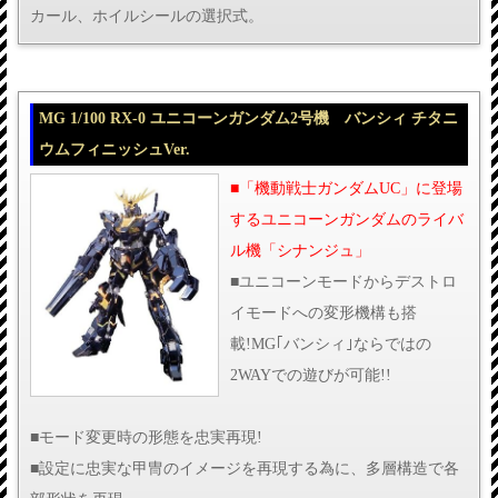
カール、ホイルシールの選択式。
MG 1/100 RX-0 ユニコーンガンダム2号機 バンシィ チタニ
ウムフィニッシュVer.
■「機動戦士ガンダムUC」に登場
するユニコーンガンダムのライバ
ル機「シナンジュ」
■ユニコーンモードからデストロ
イモードへの変形機構も搭
載!MG｢バンシィ｣ならではの
2WAYでの遊びが可能!!
■モード変更時の形態を忠実再現!
■設定に忠実な甲冑のイメージを再現する為に、多層構造で各