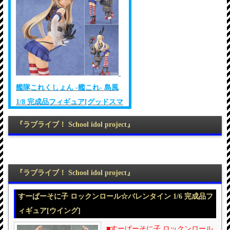
艦隊これくしょん -艦これ- 島風
1/8 完成品フィギュア[グッドスマ
イルカンパニー]
『ラブライブ！ School idol project』
『ラブライブ！ School idol project』
すーぱーそに子 ロックンロール☆バレンタイン 1/6 完成品フ
ィギュア[ウイング]
■すーぱーそに子 ロックンロール