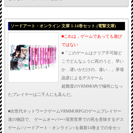
ソードアート・オンライン 文庫 1-14巻セット (電撃文庫)
■これは，ゲームであっても遊び
ではない
■「このゲームはクリア不可能ど
こでどんなふうに死のうと、早い
か…遅いかだけの、違い…」茅場
晶彦によるデスゲーム
超難度のVRMMO内で犠牲になっ
たプレイヤーは二千人にも及んだ。
■次世代ネットワークゲームVRMMORPGのゲームプレイヤー
達の物語で、 ゲームオーバー=現実世界での死を意味するデス
ゲーム<ソードアート・オンライン>を最新14巻までの全セッ