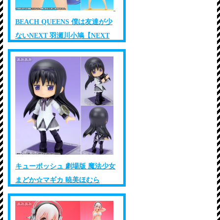
BEACH QUEENS 僕は友達が少
ないNEXT 羽瀬川小鳩【NEXT
Ver.】
キューポッシュ 劇場版 魔法少女
まどか☆マギカ 暁美ほむら