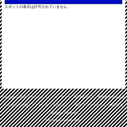
Copyright© 2014
ファミレスバイトコメディー『WORKING´!!』個性的すぎる店員
たちばかりが働くファミレス「ワグナリア」～紹介アフィリエイト～嶋津球太
All Rights Reserved.
Web Design:Template-Party