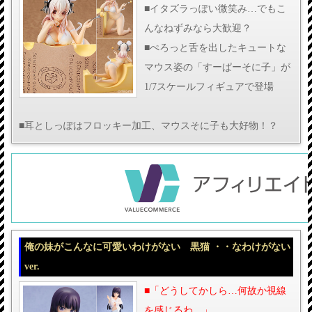
■イタズラっぽい微笑み…でもこ
んなねずみなら大歓迎？
■ぺろっと舌を出したキュートな
マウス姿の「すーぱーそに子」が
1/7スケールフィギュアで登場
■耳としっぽはフロッキー加工、マウスそに子も大好物！？
俺の妹がこんなに可愛いわけがない 黒猫 ・・なわけがない
ver.
■「どうしてかしら…何故か視線
を感じるわ…」