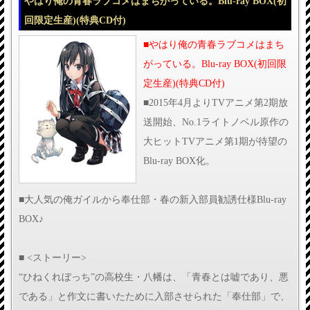
やはり俺の青春ラブコメはまちがっている。Blu-ray BOX(初
回限定生産)(特典CD付)
■やはり俺の青春ラブコメはまち
がっている。Blu-ray BOX(初回限
定生産)(特典CD付)
■2015年4月よりTVアニメ第2期放
送開始、No.1ライトノベル原作の
大ヒットTVアニメ第1期が待望の
Blu-ray BOX化。
■大人気の俺ガイルから奉仕部・春の新入部員勧誘仕様Blu-ray
BOX♪
■ <ストーリー>
“ひねくれぼっち”の高校生・八幡は、「青春とは嘘であり、悪
である」と作文に書いたために入部させられた「奉仕部」で、