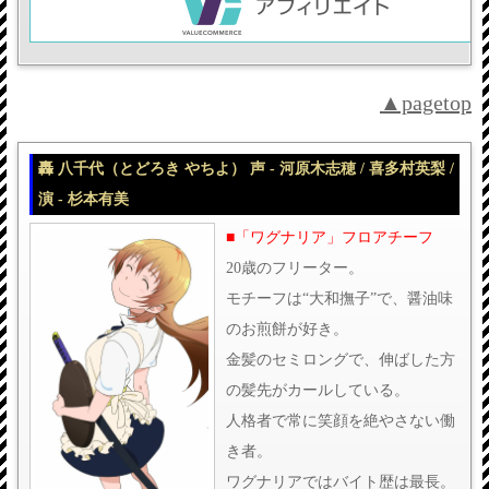
▲pagetop
轟 八千代（とどろき やちよ） 声 - 河原木志穂 / 喜多村英梨 /
演 - 杉本有美
■「ワグナリア」フロアチーフ
20歳のフリーター。
モチーフは“大和撫子”で、醤油味
のお煎餅が好き。
金髪のセミロングで、伸ばした方
の髪先がカールしている。
人格者で常に笑顔を絶やさない働
き者。
ワグナリアではバイト歴は最長。