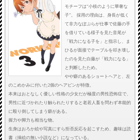
モチーフは“小枝のように華奢な
子”。 採用の理由は、身長が低く
て非力なぽぷらが仕事で佐藤の手
を借りている様子を見た音尾が
「戦力になる子を」と指示し、ま
ひるが面接でテーブルを叩き壊し
たのを見た白藤が「戦力になる」
と判断したため。
やや癖のあるショートヘアと、左
のこめかみに付いた2個のヘアピンが特徴。
本来はおとなしく優しい性格の少女だが極度の男性恐怖症で、
男性に近づかれたり触られたりすると老若人畜を問わず本能的
に殴り倒してしまう癖がある。
握力や脚力も相当な物。
生身はおろか絵や写真にすら拒否反応を起こすため、趣味は読
書（挿絵の無い小説など）になっている。