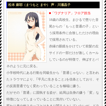
松本 麻耶（まつもと まや） 声 - 川瀬晶子
■「ワグナリア」フロア担当
18歳の高校生。まひるで懲りた音
尾からの「もっと普通の子」とい
う採用条件に合致しただけの理由
で採用されている。
赤縁の眼鏡をかけていて前髪の左
サイドの一部だけが激しくカール
しているのが特徴で、伸ばすとバ
ネのように元に戻る。
小学校時代にある行動を同級生から「普通じゃない」と言われ
たトラウマにより、｢平凡に生きること｣を信条としており、そ
の反面普通でなく変わっていることを極端に嫌う。
だがその「普通」に固執する姿が、結局は自身の嫌う「変」な
特徴になってしまっていることに気付いていない。
変わり者の他スタッフとはあまり関ろうとしていないが、ドラ