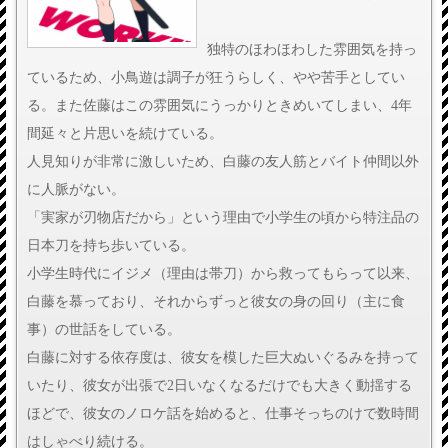
独特のほわほわした雰囲気を持っ
ているため、小鳥遊は調子が狂うらしく、やや苦手としてい
る。また佐藤はこの雰囲気にうっかりときめいてしまい、4年
間延々と片思いを続けている。
人見知りが非常に激しいため、白藤の友人筋とバイト仲間以外
に人脈がない。
「実家が刃物店だから」という理由で小学生の頃から特注品の
日本刀を持ち歩いている。
小学生時代にイジメ（理由は帯刀）から救ってもらって以来、
白藤を慕っており、それからずっと彼女の身の回り（主に食
事）の世話をしている。
白藤に対する依存度は、彼女を模した巨大ぬいぐるみを持って
いたり、彼女が出張で2日いなくなるだけでも大きく動揺する
ほどで、彼女のノロケ話を始めると、仕事そっちのけで数時間
はしゃべり続ける。