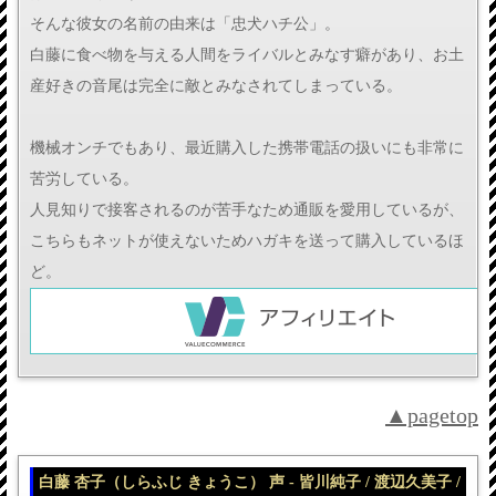
そんな彼女の名前の由来は「忠犬ハチ公」。
白藤に食べ物を与える人間をライバルとみなす癖があり、お土
産好きの音尾は完全に敵とみなされてしまっている。
機械オンチでもあり、最近購入した携帯電話の扱いにも非常に
苦労している。
人見知りで接客されるのが苦手なため通販を愛用しているが、
こちらもネットが使えないためハガキを送って購入しているほ
ど。
▲pagetop
白藤 杏子（しらふじ きょうこ） 声 - 皆川純子 / 渡辺久美子 /