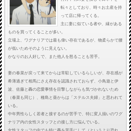
転々としており、時々お土産を持
って店に帰ってくる。
主に妻に似ている者や、縁がある
ものを買ってくることが多い。
立場上、ワグナリアでは最も偉い存在であるが、物柔らかで腰
が低いためそのように見えない。
かなりのお人好しで、また他人を怒ることも苦手。
妻の春菜が戻って来てからは常駐しているらしいが、存在感が
希薄過ぎて相馬にさえ存在を認識されておらず、小鳥遊と伊
波、佐藤と轟の恋愛事情を目撃しながらも気づかれないため
（春菜も同じ）、種島と葵からは「ステルス夫婦」と思われて
いる。
中年男性らしく若者と接するのが苦手で、特に変人揃いのワグ
ナリア内の女性スタッフとの接し方に悩んでいる。
女性スタッフの中でも特に轟を苦手にして（というより恐れ