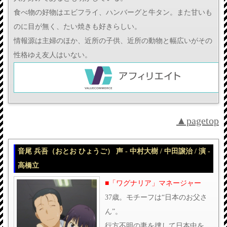
食べ物の好物はエビフライ、ハンバーグと牛タン。また甘いも
のに目が無く、たい焼きも好きらしい。
情報源は主婦のほか、近所の子供、近所の動物と幅広いがその
性格ゆえ友人はいない。
▲pagetop
音尾 兵吾（おとお ひょうご） 声 - 中村大樹 / 中田譲治 / 演 -
高橋立
■「ワグナリア」マネージャー
37歳。モチーフは“日本のお父さ
ん”。
行方不明の妻を捜して日本中を