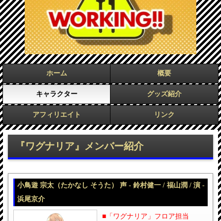
ホーム
概要
キャラクター
グッズ紹介
アフィリエイト
リンク
『ワグナリア』メンバー紹介
小鳥遊 宗太（たかなし そうた） 声 - 鈴村健一 / 福山潤 / 演 -
浜尾京介
■「ワグナリア」フロア担当