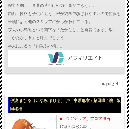
腕力も弱く、食器の片付けや力仕事ができない。
内面・性格も子供に近く、根が純粋で騙されやすいので佐藤を
筆頭によく他のスタッフにからかわれている。
宗太の小鳥遊という苗字を「たかなし」と発音できず、常に
「かたなし君」と呼んでしまう。
本人によると「両親も小柄」。
▲pagetop
伊波 まひる（いなみ まひる） 声 - 中原麻衣 / 藤田咲 / 演 - 阪
田瑞穂
■「ワグナリア」フロア担当
17歳の高校2年生。