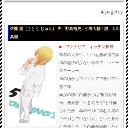
▲pagetop
佐藤 潤（さとう じゅん） 声 - 野島裕史 / 小野大輔 / 演 - 大山
真志
■「ワグナリア」キッチン担当
20歳の大学生。いつも無表情で感
情の起伏の少ない青年で、ヘビー
スモーカー。
16の頃からワグナリアで働いてい
る古株。
面接の際に白藤からは“服装が適
当、無愛想、生意気そう”と評価
されたが、轟の帯刀に悩む音尾の
「帯刀していない人」という条件
に合致した（と白藤が誤解した）