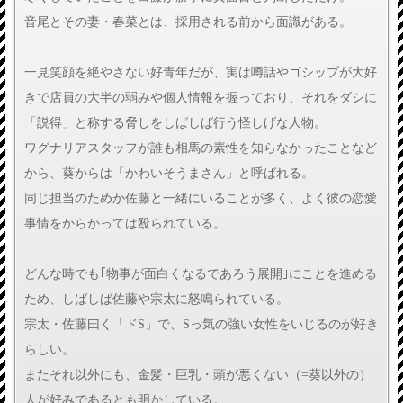
音尾とその妻・春菜とは、採用される前から面識がある。
一見笑顔を絶やさない好青年だが、実は噂話やゴシップが大好
きで店員の大半の弱みや個人情報を握っており、それをダシに
「説得」と称する脅しをしばしば行う怪しげな人物。
ワグナリアスタッフが誰も相馬の素性を知らなかったことなど
から、葵からは「かわいそうまさん」と呼ばれる。
同じ担当のためか佐藤と一緒にいることが多く、よく彼の恋愛
事情をからかっては殴られている。
どんな時でも｢物事が面白くなるであろう展開｣にことを進める
ため、しばしば佐藤や宗太に怒鳴られている。
宗太・佐藤曰く「ドS」で、Sっ気の強い女性をいじるのが好き
らしい。
またそれ以外にも、金髪・巨乳・頭が悪くない（=葵以外の）
人が好みであるとも明かしている。