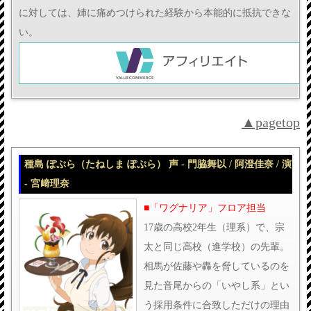
に対しては、姉に痛めつけられた経験から本能的に抵抗できな
い。
▲pagetop
種島 ぽぷら（たねしま ぽぷら） 声 - 門脇舞以 / 阿澄佳奈 / 演
- 宮﨑理奈
■「ワグナリア」フロア担当
17歳の高校2年生（理系）で、宗
太と同じ高校（進学校）の先輩。
相馬が佐藤や轟を脅しているのを
見た音尾からの「いやし系」とい
う採用条件に合致しただけの理由