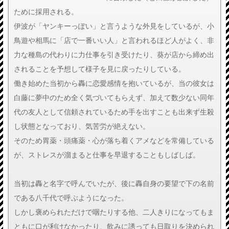
ために採用される。
伊波が「ヤンキーっぽい」と言うような外見をしているが、小
鳥遊や相馬に「店で一番いい人」と言われるほど人がよく、非
力な種島の代わりに力仕事を引き受けたり、葵が店から締め出
されることを予想して様子を見に戻ったりしている。
働き始めた当初から轟に恋愛感情を抱いているが、当の彼女は
白藤に夢中のため全く気づいてもらえず、加えて数少ない同年
代の友人として信頼されているため手を出すことも出来ず生殺
し状態となっており、気苦労が絶えない。
そのため胃薬・頭痛薬・心が落ち着くアメなどを常備している
が、ストレスが溜まると仕事を早退することもしばしば。
当初は轟と名字で呼んでいたが、後に轟自身の要望で下の名前
である八千代で呼ぶようになった。
しかし褒められただけで咽たりする他、二人きりになってもま
ともに口が利けなかったり、飲みに誘っても日取りを決められ