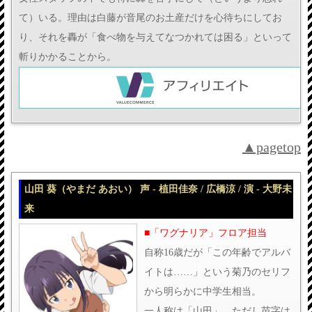
て）いる。理由は白藤が音尾のお土産だけを心待ちにしてお
り、それを轟が「食べ物を与えてなつかれては困る」といって
斬りかかることから。
▲pagetop
山田 葵（やまだ あおい） 声 - 植田佳奈 / 広橋涼 / 演 - 大野未
来
■「ワグナリア」フロア担当
自称16歳だが「この年齢でアルバ
イトは……」という菊乃のセリフ
から明らかに中学生相当。
一人称は「山田」。ただし苗字は