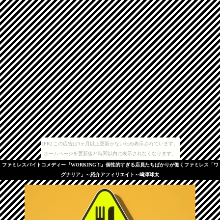
[PR] この広告は3ヶ月以上更新がないため表示されています。
ホームページを更新後24時間以内に表示されなくなります。
ファミレスバイトコメディー『WORKING´!!』個性的すぎる店員たちばかりが働くファミレス「ワ
グナリア」～紹介アフィリエイト～嶋津球太