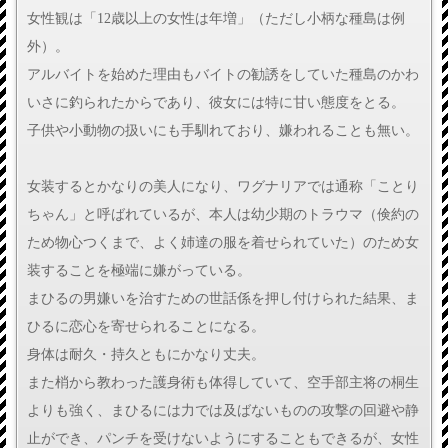
女性観は「12歳以上の女性は年増」（ただし小柄な種島は例
外）。
アルバイトを始めた理由もバイトの勧誘をしていた種島のかわ
いさに釣られたからであり、彼女には特に甘い態度をとる。
子供や小動物の扱いにも手馴れており、嫌われることも無い。
女装するとかなりの美人になり、ワグナリアでは通称「ことり
ちゃん」と呼ばれているが、本人は幼少期のトラウマ（倹約の
ため物心つくまで、よく姉達の服を着せられていた）のため女
装することを極端に嫌がっている。
まひるの男嫌いを治すための世話係を押し付けられた結果、ま
ひるに恋心を寄せられることになる。
身体は耐久・持久ともにかなり丈夫。
また梢から教わった護身術も体得していて、空手部主将の桐生
よりも強く、まひるには力では及ばないものの攻撃の回避や静
止ができ、パンチを受けないようにすることもできるが、女性