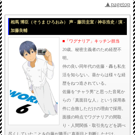
▲pagetop
相馬 博臣（そうま ひろおみ） 声 - 藤田圭宣 / 神谷浩史 / 演 -
加藤良輔
■「ワグナリア」キッチン担当
20歳。秘密主義者のため経歴不
明。
仲の良い同年代の佐藤・轟も私生
活を知らない。葵からは様々な経
歴をねつ造されている。
佐藤を“チャラ男”と思った音尾か
らの「真面目な人」という採用条
件に合致しただけの理由で採用。
面接の時点でワグナリアの間取
り・人間関係・取引先などを調べ
尽くしていたことを白藤が勝手に真面目と判断しただけ。