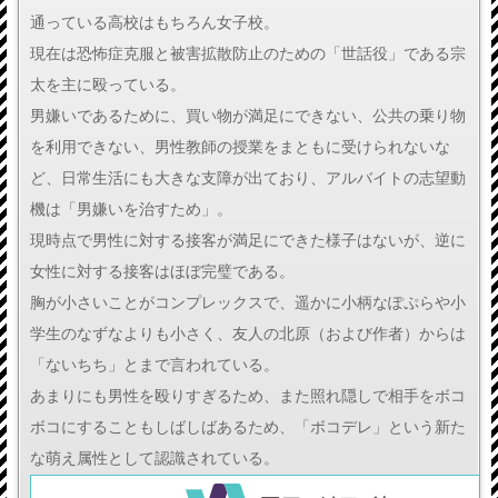
通っている高校はもちろん女子校。
現在は恐怖症克服と被害拡散防止のための「世話役」である宗
太を主に殴っている。
男嫌いであるために、買い物が満足にできない、公共の乗り物
を利用できない、男性教師の授業をまともに受けられないな
ど、日常生活にも大きな支障が出ており、アルバイトの志望動
機は「男嫌いを治すため」。
現時点で男性に対する接客が満足にできた様子はないが、逆に
女性に対する接客はほぼ完璧である。
胸が小さいことがコンプレックスで、遥かに小柄なぽぷらや小
学生のなずなよりも小さく、友人の北原（および作者）からは
「ないちち」とまで言われている。
あまりにも男性を殴りすぎるため、また照れ隠しで相手をボコ
ボコにすることもしばしばあるため、「ボコデレ」という新た
な萌え属性として認識されている。