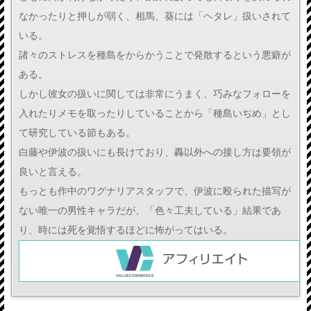
なかったりと押しが弱く、相馬、葵には「ヘタレ」扱いされて
いる。
諸々のストレスを種島をからかうことで発散するという悪癖が
ある。
しかし彼女の扱いに関しては非常にうまく、巧みなフォローを
入れたりメモを取ったりしていることから「種島いぢめ」とし
て研究している節もある。
白藤や伊波の扱いにも長けており、轟以外への接し方は要領が
良いと言える。
もっとも作中のワグナリアスタッフで、伊波に殴られた描写が
ない唯一の男性キャラだが、「色々工夫している」結果であ
り、時には死を覚悟するほどに怖がってはいる。