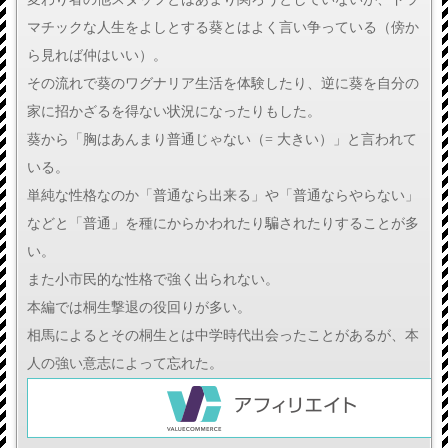
マチックな人生をよしとする葵とはよく言い争っている（傍か
ら見れば仲はいい）。
その流れで葵のワグナリア生活を体験したり、逆に葵を自分の
家に招かざるを得ない状況になったりもした。
葵から「胸はあんまり普通じゃない（= 大きい）」と言われて
いる。
単純な性格なのか「普通なら出来る」や「普通ならやらない」
などと「普通」を種にからかわれたり騙されたりすることが多
い。
また小市民的な性格で強く出られない。
本編では桐生撃退の役回りが多い。
相馬によるとその桐生とは中学時代出会ったことがあるが、本
人の強い意志によって忘れた。