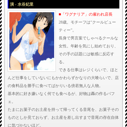
演 - 水谷妃里
■「ワグナリア」の雇われ店長
28歳。モチーフは“クールビュー
ティー”。
長身で男言葉でしゃべるクールな
女性。年齢を気にし始めており、
その手の話題には敏感に反応す
る。
できる仕事はレジくらいで、ほと
んど仕事をしていないにもかかわらずかなりの大喰らいで、店
の食料品を勝手に食べてばかりいる傍若無人な人物。
基本的に好き嫌いなく何でも食べるが、好物は轟の作るパフ
ェ。
たまにお菓子のお土産を持って帰ってくる音尾を、お菓子その
ものとしか見ておらず、お土産を差し出すまで音尾の存在自体
に気づかないほど。