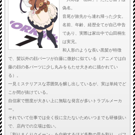
偽名。
音尾が旅先から連れ帰った少女。
名前、年齢、経歴全てが自己申告
であり、実際は家出中で山田桐生
は実兄。
和人形のような長い黒髪が特徴
で、髪以外の顔パーツが白藤に微妙に似ている（アニメでは白
藤の顔の各パーツに少し丸みをもたせ大きめに描かれてい
る）。
一見ミステリアスな雰囲気を醸し出しているが、実は単純でど
こか間が抜けている。
自信家で態度が大きい上に無駄な発言が多いトラブルメーカ
ー。
それでいて仕事では全く役に立たないためいつまでも研修扱い
で、店内での立場は低い。
「割りまくりクイーン」を自称するほど多数の皿を割り、パフ