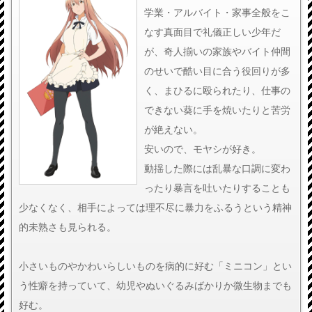
学業・アルバイト・家事全般をこ
なす真面目で礼儀正しい少年だ
が、奇人揃いの家族やバイト仲間
のせいで酷い目に合う役回りが多
く、まひるに殴られたり、仕事の
できない葵に手を焼いたりと苦労
が絶えない。
安いので、モヤシが好き。
動揺した際には乱暴な口調に変わ
ったり暴言を吐いたりすることも
少なくなく、相手によっては理不尽に暴力をふるうという精神
的未熟さも見られる。
小さいものやかわいらしいものを病的に好む「ミニコン」とい
う性癖を持っていて、幼児やぬいぐるみばかりか微生物までも
好む。