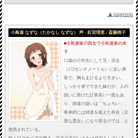
▲pagetop
小鳥遊 なずな（たかなし なずな） 声 - 釘宮理恵 / 斎藤桃子
■小鳥遊家の四女で小鳥遊家の末
子
12歳の小学生にして兄・宗太
（172センチメートル）に近い身
長で、胸もまひるより大きい。
しっかり者でできた妹だが、人の
扱いに長けた計算高い一面もあ
り、姉達の扱いは「ちょろい」。
将来的には姉達を超えた存在（立
派な悪女）になり得るのでは…と
危惧されている。