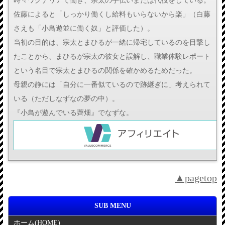
時々ワグナリアで働き、宗太の手伝いまたは代役をしている。
佐藤によると「しっかり働くし給料もいらないから楽」（白藤
さえも「小鳥遊並に働く奴」と評価した）。
当初の目的は、宗太とまひるが一緒に帰宅しているのを目撃し
たことから、まひるが宗太の彼女と誤解し、職業体験レポート
という名目で宗太とまひるの関係を確かめるためだった。
母親の静には「自分に一番似ているので跡継ぎに」考えられて
いる（ただしなずなの夢の中）。
『小鳥が遊んでいる薺畑』でなずな。
▲pagetop
SUB MENU
ホーム
(HOME)